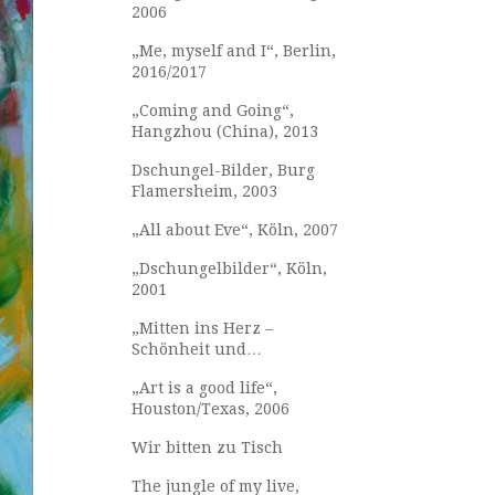
2006
„Me, myself and I“, Berlin,
2016/2017
„Coming and Going“,
Hangzhou (China), 2013
Dschungel-Bilder, Burg
Flamersheim, 2003
„All about Eve“, Köln, 2007
„Dschungelbilder“, Köln,
2001
„Mitten ins Herz –
Schönheit und
Verletzlichkeit unserer
„Art is a good life“,
Welt“, Köln, 2019
Houston/Texas, 2006
Wir bitten zu Tisch
The jungle of my live,